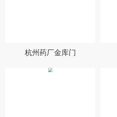
杭州药厂金库门