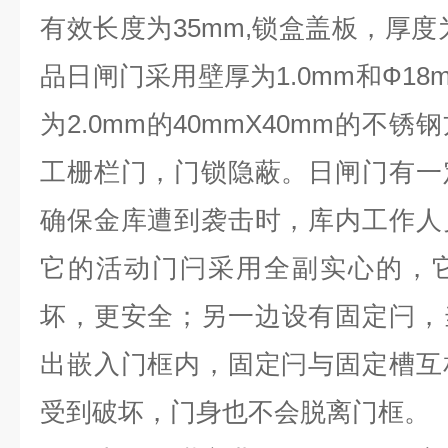
有效长度为
35mm,
锁盒盖板，厚度
品日闸门采用壁厚为
1.0mm
和Ф
18
为
2.0mm
的
40mmX40mm
的不锈钢
工栅栏门，门锁隐蔽。日闸门有一
确保金库遭到袭击时，库内工作人
它的活动门闩采用全副实心的，
坏，更安全；另一边设有固定闩，
出嵌入门框内，固定闩与固定槽互
受到破坏，门身也不会脱离门框。