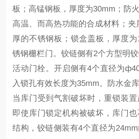
板；高锰钢板，厚度为
30mm
；防
高温、而高热功能的合成材料；夹
厚的不锈钢板；锁盒盖板，厚度为
锈钢栅栏门。铰链侧有
2
个方型明铰
活动门栓。开启侧有
4
个直径为ф
4
入锁孔有效长度为
35mm
。防水金
当库门受到气割破坏时，重锁装置
即使库门锁定机构被破坏，库门也
结构，铰链侧装有
4
个直径为
24mm