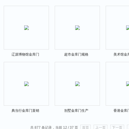
辽源博物馆金库门
超市金库门规格
美术馆金
典当行金库门直销
别墅金库门生产
香港金库
共 877 条记录，当前 12 / 37 页
首页
上一页
下一页