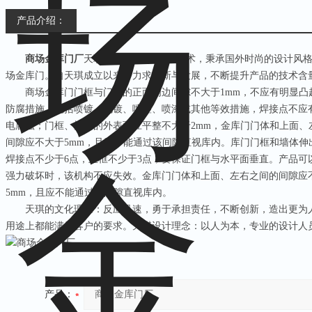
产品介绍：
商场金库门厂
天琪依托*的设计制作技术，秉承国外时尚的设计风
场金库门。自天琪成立以来，力求创新与发展，不断提升产品的技术含
商场金库门门框与门扇的正面周边间隙不大于1mm，不应有明显凸
防腐措施，包括喷镀、电镀、喷塑、喷漆或其他等效措施，焊接点不应
电腐蚀；门框、门扇的外表面应平整不大于2mm，金库门门体和上面、左
间隙应不大于5mm，且应不能通过该间隙直视库内。库门门框和墙体伸
焊接点不少于6点，上框不少于3点，要保证门框与水平面垂直。产品可
强力破坏时，该机构不应失效。金库门门体和上面、左右之间的间隙应不
5mm，且应不能通过该间隙直视库内。
天琪的文化理念：反应迅速，勇于承担责任，不断创新，造出更为人
用途上都能满足客户的要求。天琪设计理念：以人为本，专业的设计人
产品：