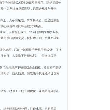
随门行业标准
GA576-2018
双重规范，防护等级分
过程中需严格按场景选型，保障合规性与安全
能齐全，具备防尾随、防简易撬盗、防尘防潮性
非核心物资存储间等基础安防场景。
珠宝门店的标配款式。双层门体均采用多层复
，避免系统故障失灵，抗技术开启、抗暴力破坏
。
强化处理，联动控制模块升级抗干扰设计，可抵
银行支行、大型珠宝连锁总部、中型文物库房、
双门采用超厚不锈钢或合金钢板，多重密闭防护
破坏时长、防火防爆、防电磁干扰性能均达国标
能功能、材质工艺的专属优化，兼顾防尾随核心
化、静电喷塑防锈处理，性价比高、结构稳固；