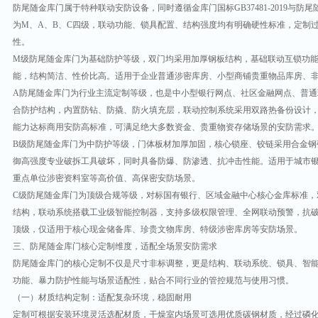
防尾随金库门属于特种联动安防设备，同时遵循金库门国标
GB37481-2019
与防尾
为
M
、
A
、
B
、
C
四级，联动功能、锁具配置、结构强度均有明确硬性标准，定制
性。
M
级防尾随金库门为基础防护等级，双门均采用加厚钢板结构，基础联动互锁功
能，结构简洁、性价比高。适用于企业普通涉密库房、小型商铺贵重物品库房、
A
防尾随金库门为行业主流定制等级，也是中小型银行网点、社区金融网点、普通
合防护结构，内置防钻、防撬、防火填充层，联动控制系统采用双路热备份设计
能力达标商用安防高标准，可满足绝大多数资金、贵重物资存储场景的安防需求
B
级防尾随金库门为中防护等级，门体板材加厚加固，核心锁座、铰链采用合金钢
御高强度专业破拆工具破坏，同时具备防爆、防渗透、抗冲击性能。适用于城市
重点单位涉密资料室等高价值、高保密安防场景。
C
级防尾随金库门为顶级合规等级，对标国有银行、区域金融中心核心金库标准，
结构，联动系统搭载工业级智能控制器，支持多级权限管理、全网联动预警，抗
顶级，仅适用于核心现金储备库、珍贵文物库房、特级涉密库房等安防场景。
三、防尾随金库门核心定制维度，适配全场景安防需求
防尾随金库门的核心定制不仅是尺寸非标调整，更是结构、联动系统、锁具、智
功能、暴力防护性能与场景适配性，贴合不同行业的管控规范与使用习惯。
（一）材质结构定制：适配复杂环境，稳固耐用
定制可根据安装环境灵活选配材质，干燥室内场景可选用优质碳钢材质，经过磷