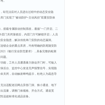
参考。
锁，却无法应对人员进出过程中的动态安全隐
库门实现了“被动防护
+
主动风控"双重安防体
，搭载专属联动控制系统，遵循“一门开启、二
外层门关闭落锁后，内层门方可解锁开启；人员
的安全隐患，解决传统单门安防的动态漏洞。
宝连锁企业的重点库房，均有明确的防尾随安防
2021
《银行安全防范要求》，具备完整的检测
等问题。
警功能，工作人员遭遇暴力胁迫开门时，可输入
安保后台、监控中心发送无声报警信号，实现隐
秒未关闭，自动触发蜂鸣提示，杜绝人为疏忽导
，无法适配老旧网点异形门洞、狭小通道、地下
进出流量，调整门体规格、开合方式、通道宽
配性远超标准化成品设备。