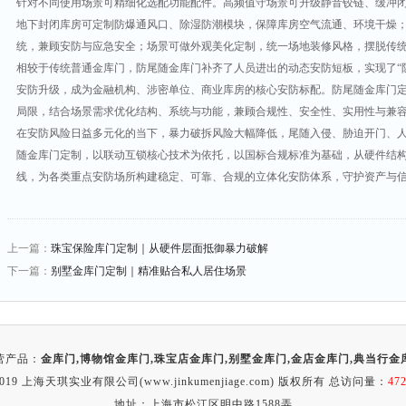
针对不同使用场景可精细化选配功能配件。高频值守场景可升级静音铰链、缓冲
地下封闭库房可定制防爆通风口、除湿防潮模块，保障库房空气流通、环境干燥
统，兼顾安防与应急安全；场景可做外观美化定制，统一场地装修风格，摆脱传
相较于传统普通金库门，防尾随金库门补齐了人员进出的动态安防短板，实现了“
安防升级，成为金融机构、涉密单位、商业库房的核心安防标配。防尾随金库门
局限，结合场景需求优化结构、系统与功能，兼顾合规性、安全性、实用性与兼
在安防风险日益多元化的当下，暴力破拆风险大幅降低，尾随入侵、胁迫开门、
随金库门定制，以联动互锁核心技术为依托，以国标合规标准为基础，从硬件结
线，为各类重点安防场所构建稳定、可靠、合规的立体化安防体系，守护资产与
上一篇：
珠宝保险库门定制｜从硬件层面抵御暴力破解
下一篇：
别墅金库门定制｜精准贴合私人居住场景
营产品：
金库门
,
博物馆金库门
,
珠宝店金库门
,
别墅金库门
,
金店金库门
,
典当行金
2019 上海天琪实业有限公司(www.jinkumenjiage.com) 版权所有 总访问量：
47
地址：上海市松江区明中路1588弄