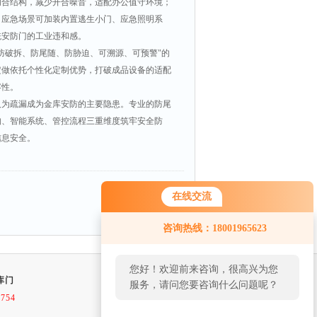
闭合结构，减少开合噪音，适配办公值守环境；
；应急场景可加装内置逃生小门、应急照明系
统安防门的工业违和感。
防破拆、防尾随、防胁迫、可溯源、可预警"的
定做依托个性化定制优势，打破成品设备的适配
容性。
人为疏漏成为金库安防的主要隐患。专业的防尾
构、智能系统、管控流程三重维度筑牢安全防
信息安全。
在线交流
返回
咨询热线：18001965623
您好！欢迎前来咨询，很高兴为您
库门
服务，请问您要咨询什么问题呢？
2754