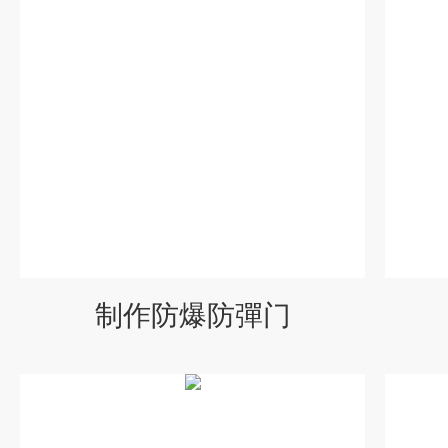
制作防爆防彈门