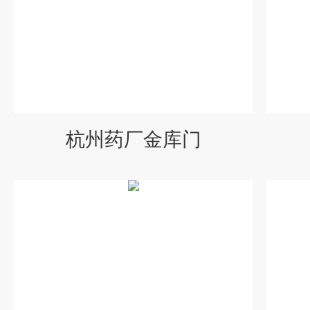
杭州药厂金库门