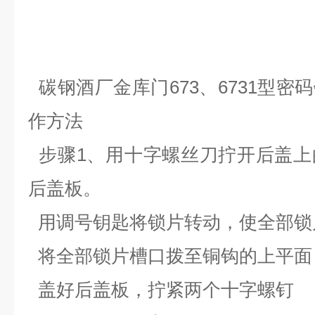
碳钢酒厂金库门
673
、
6731
型密码
作方法
步骤
1
、用十字螺丝刀拧开后盖上
后盖板。
用调号钥匙将锁片转动，使全部锁
将全部锁片槽口拨至铜钩的上平面
盖好后盖板，拧紧两个十字螺钉