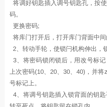
将调好钥匙插入调号钥匙孔，按使
码。
更换密码
;
将库门打开后，打开库门背面中间
2
、转动手轮，使锁闩机构伸出，
3
、将密码锁闭锁后，用改号标记
上次密码
(10
、
20
、
30
、
40)
，并将z
号标记上。
4
、将调号钥匙插入锁背面的钥匙
转至死点，将钥匙留在锁孔内。