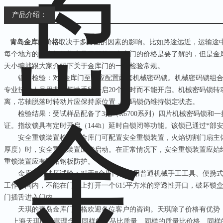
产品介绍：
青岛金库门价格
取决于多方面的因素的影响。比如路途远近，运输途
每个地方的金库门价格也是不同的。金库门的价格是要了解的，但是金
天小编就跟大家介绍下关于金库门的一些检验常规。
锁具检验：对*金库门至少应配置两套机械密码锁。机械密码锁组合
专业技术人员用非破坏性手段开启20个工时而不能开启。机械密码锁转动
离，芯轴脱落时转动片应保持原位置，密码锁仍维持锁定状态。
检验结果：受试样品配备了3把（R6700系列）四片机械密码锁和一
证。指纹锁具有定时开启（144h）延时自锁闭等功能。该锁已通过*部
安全重锁装置检验：金库门可配置安全重锁装置，火焰切割门扇主体结构
厚度）时，安全重锁装置应能启动。在正常情况下，安全重锁装置应始
重锁装置应有防钻钢板防护。
金库门防破坏试验：对于*金库门，使用普通机械手工工具、便携式电动
工作时间内，不能在门体上打开一个615平方米的穿透性开口，破坏锁
门插舌进入门内。
天琪的青岛金库门价格欢迎各位客户的咨询。天琪除了价格有优势，
上海天琪的经营理念：同样的产品比质量、同样的质量比价格、同样