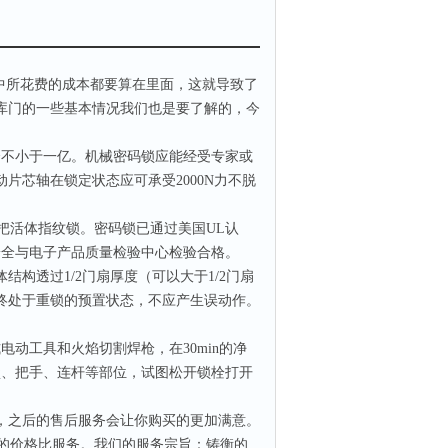
中所花费的成本都要算在里面，这就导致了
库门的一些基本情况我们也是要了解的，今
不小于一亿。机械密码锁应能经受专家或
片芯轴在锁定状态应可承受2000N力不脱
把活体指纹锁。密码锁已通过美国UL认
安全与电子产品质量检验中心检验合格。
透过1/2门扇厚度（可以大于1/2门扇
终处于重锁的预置状态，不应产生误动作。
工具和火焰切割焊枪，在30min的净
盒、把手、连杆等部位，试图松开锁栓打开
之后的售后服务会让你购买的更加满意。
的价格比服务。我们的服务宗旨：铸衡的