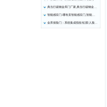
典当行碳钢金库门厂家,典当行碳钢金库门解决方案
智能感应门-哪有卖智能感应门,智能感应门厂家
金库保险门：系统集成指纹/虹膜/人脸识别等技术