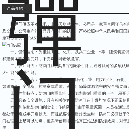
产品介绍：
防彈门
供应不难找吧，上海天琪就有售。公司是一家重合同守信誉
及全国。公司生产的产品具有部门的认证。严格按照中华人民共和国国
定可以作为DURASTEEL防火系统的构件。
一、设计理念：为抵抗工业、化工、及兵工企业、*等、建筑装置偶
和建筑内部设备完好，不受爆炸冲击波危害。
二、设计能力：防
门系统具备*的防爆性能，,通过认可的多项认
彈
火性能的抗爆性能。
三、应用场合：一般用在工业建筑,如石化工业、电力行业、石化、、
如避难所、变电所、控制室或通道。是为阻隔爆炸源危害的安全需要而
四、性能特点：防
门的重量轻，是传统防
门重量的一半，易开
彈
彈
五、具备安全设施：具有相关附件，防
门在非爆炸情况下正常使
彈
六、和传统防
门的比较：传统防
门由于重量原因，人员在通过
彈
彈
都处于开启或半开启状态。而规范要求在爆炸发生时，防
门必须处于
彈
门在理论上是可以防爆，但实际使用中很难真正难达到防爆效果，对于
患。