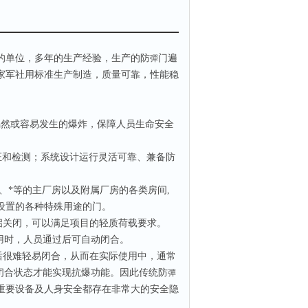
的单位，多年的生产经验，生产的防
门遍
彈
家军社用标准生产制造，质量可靠，性能稳
然或容易发生的爆炸，保障人员生命安全
证和检测；系统设计运行灵活可靠、兼备防
*等的主厂房以及附属厂房的各类房间,
设置的各种特殊用途的门。
启关闭，可以满足项目的轻质荷载要求。
用时，人员通过后可自动闭合。
后很难轻易闭合，从而在实际使用中，通常
闭合状态才能实现抗爆功能。因此传统防
彈
重要设备及人身安全都存在非常大的安全隐