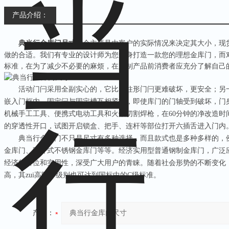
产品介绍：
典当行金库门尺寸
这个主要是由客户的实际情况来决定其大小，现
做的合适。我们有专业的设计师为您量身打造一款您的理想金库门，而
标准，在为了减少不必要的麻烦，在定制产品前消费者应充分了解自己
活动门闩采用全副实心的，它比圆柱形门闩更难破坏，更安全；另一
嵌入门框内，固定闩与固定槽互相紧扣，即使库门的门轴受到破坏，门
机械手工工具、便携式电动工具和火焰切割焊枪，在
60
分钟的净改造时
的穿透性开口，试图开启锁盒、把手、连杆等部位打开六插舌进入门内
典当行金库门不只是尺寸有多种选择，而且款式也是多种多样的，例
金库门、双开式不锈钢金库门等等。经济实用型普通钢制金库门，广泛
经济的价位和实用性，深受广大用户的青睐。随着社会形势的不断变化
高，其zui高防护级别也可达到国标中的
C
级标准。
产品：