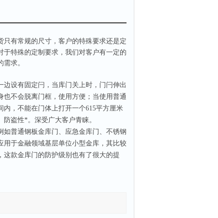
货只有常规的尺寸，客户的特殊要求还是定
对于特殊的定制要求，我们对客户有一定的
的需求。
边设有固定闩，当库门关上时，门闩伸出
身也不会脱离门框，使用方便；当使用普通
间内，不能在门体上打开一个
615
平方厘米
。防盗性*。深受广大客户青睐。
如普通钢板金库门、应急金库门、不锈钢
应用于金融领域基层单位小型金库，其比较
，这款金库门的防护级别也有了很大的提