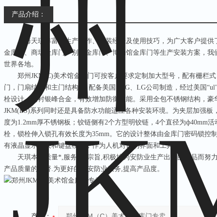
产品介绍：
上海天琪丰富的生产制作、安装经验及使用技巧，为广大客户提供
金库门、商场金库门、别墅金库门、博物馆金库门等生产安装方案，我
世界各地。
郑州
JKM(C)
美术馆金库门可按客户要求定制加大型号，配有栅栏式
门，门扇结构和主门结构*。配备美国
S&G
、
LG
公司制造，经过美国“
ul
栓设计，内衬银峰合金，有效增加防御性能。采用全包不锈钢结构，豪
JKM(BS)
系列同时还是具备防水功能适应各种安装环境。为夹层加强板
度为
1.2mm
厚不锈钢板；铰链侧有
2
个方型明铰链，
4
个直径为ф
40mm
活
栓，锁栓伸入锁孔有效长度为
35mm
。它的设计整体由金库门密码锁控
有液晶显示模块和键盘模块，作为人机对话的界面和工具。
天琪本着质量*
,
服务*的宗旨
,
积极地为安防业生产出好的产品而努
产品质量的监督
.
为更好的为安防业服务
,
提高产品度。
产品：