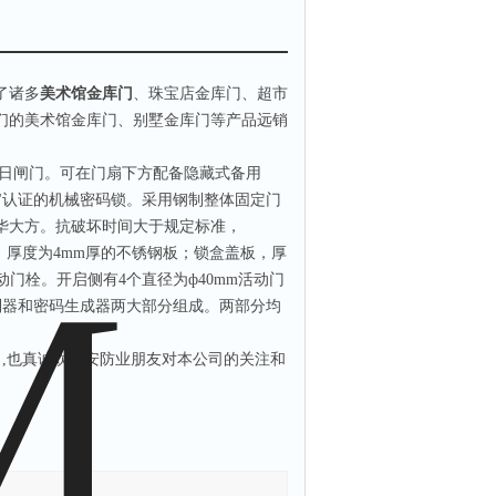
了诸多
美术馆金库门
、珠宝店金库门、超市
们的美术馆金库门、别墅金库门等产品远销
日闸门。可在门扇下方配备隐藏式备用
"认证的机械密码锁。采用钢制整体固定门
华大方。抗破坏时间大于规定标准，
，厚度为
4mm
厚的不锈钢板；锁盒盖板，厚
动门栓。开启侧有
4
个直径为ф
40mm
活动门
制器和密码生成器两大部分组成。两部分均
力
,
也真诚欢迎安防业朋友对本公司的关注和