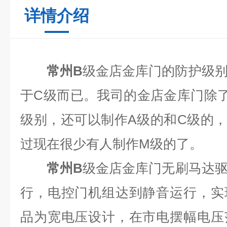
详情介绍
常州
B
级金店金库门
的防护级
于
C
级而已。我司的金店金库门除
级别，还可以制作
A
级的和
C
级的
过现在很少有人制作
M
级的了。
常州
B
级金店金库门
无刷马达
行，电控门机组达到静音运行，实
品为宽电压设计，在市电摆幅电压