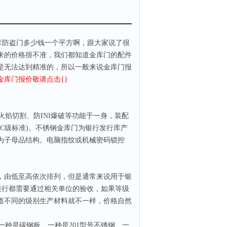
库防盗门多少钱一个平方啊，跟大家说了很
来的价格很不准，我们都知道金库门的配件
是无法达到精准的，所以一般来说金库门报
金库门报价敬请点击{}
火焰切割、防
INI
爆破等功能于一身，装配
(C
级标准
)
。不锈钢金库门为银行发行库产
为子母品结构。电脑指纹或机械密码锁控
，由低至高依次排列，但是通常来说用于银
银行都需要通过相关单位的验收，如果等级
道不同的级别生产材料就不一样，价格自然
一种是碳钢板、一种是
201
型号不锈钢、一