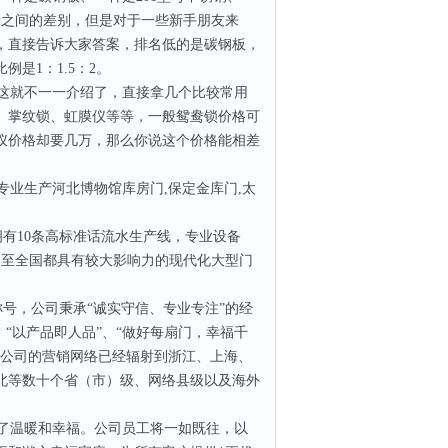
者之间的差别，但是对于一些新手朋友来
，直接告诉大家答案，排名低的是碳钢板，
比例是
1
：
1.5
：
2
。
这就不一一介绍了，直接拿几个比较常用
、掌纹锁、虹膜仪等等，一般鸳鸯锁价格可
仪价格却要几万，那么你说这个价格能相差
专业生产河北博物馆库房门
,
保定金库门
,
太
拥有
10
条高标准话流水生产线，专业设备
乃至全国都具有较大影响力的现代化大型门
称号，公司秉承
“
诚实守信、专业专注
”
的经
；
“
以产品即人品
”
、
“
做好每扇门，幸福千
公司的营销网络已经辐射到浙江、上海、
北等数十个省（市）级、网络县级以及海外
了温暖和幸福。公司员工将一如既往，以