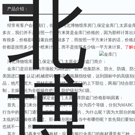
产品介绍：
经常有客户会问我们，你们的河北博物馆库房门
,
保定金库门
,
太原金
多次，我们并不是按照一个平方来算是金库门价格的，因为那样计算出
有很多，价格影响因素自然也就多了，而按照一平方来计算的话，价格
价都是按照多少钱一樘来计算，而不是按照多少钱一平方来计算。
了解
河北博物馆库房门
,
保定金库门
,
太原金库防盗门简介：
金库门是目前国内市场较为高档的一款，他集防水、防火、防撬、防
美国进口
(UL
认证
)
机械密码锁和高档电脑指纹锁，达到国标中的高级别
品，他尺寸宽大、用材实惠，插锁设置于门的上下部位，两扇门结合部
制，主操纵轮为全能操作把手，防护级别为
C
级。
河北博物馆库房门
,
保定金库门
,
太原金库防盗门价格影响因素：
首先，我们来分析下级别：金库门通常分为四个等级，分别为
MABC
行当中的金库门通常都需要选购
B
级以上的，为什么呢？因为大部分的
太低的话，验收通不过。那么级别和价格当中有哪些呢？首先我们要知
也就不一样，所以级别越高价格就越高。
其次，我们再来分析下板材：应用在银行金库门的板材通常有三种，