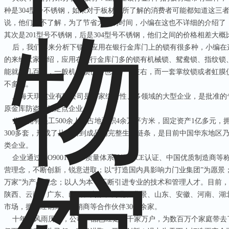
种是
304
型号不锈钢，如果对于板材有所了解的消费者可能都知道这三
说，他们并不了解，为了节省大家的时间，小编在这也不详细的介绍了
其次是
201
型号不锈钢，后是
304
型号不锈钢，他们之间的价格相差大概
后，我们再来分析下锁：应用在银行金库门上的锁有很多种，小编在
的来给大家介绍，应用在银行金库门多的锁有机械锁、鸳鸯锁、指纹锁
能就在几百块，一般机械锁价格也就一千左右，而一套掌纹锁或者虹膜
不多吗。
上海天琪实业有限公司是一家综合性、多领域的大型企业，是批准的
原金库防盗门的定点企业。
公司拥有员工
500
余人，占地面积
4
余万平方米，固定资产
1
亿多元，
300
多套，形成了从原料到成品的完整生产链条，是目前中国华东地区
类企业。
企业通过
ISO9001:2000
质量体系认证、
CE
认证、中国优质制造商等
营理念，不断创新，锐意进取；以
“
打造国内具影响力门业集团
”
为愿景
万家
”
为产品理念；以人为本，不断引进专业的技术和管理人才。目前，
陕西、云南、广东、山西、内蒙、河北、背景、山东、安徽、河南、湖
市场，拥有经销商、分销商等合作伙伴
3000
余家。
十年的风雨历程，公司产品已经走进千家万户，为数百万个家庭带去