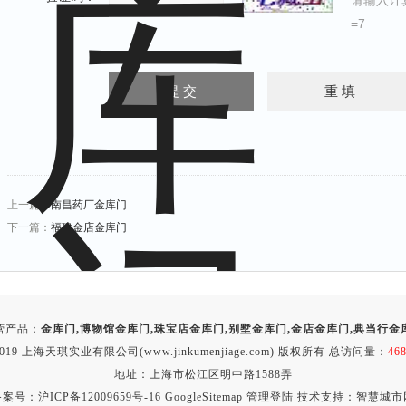
请输入计
=7
上一篇：
南昌药厂金库门
下一篇：
福建金店金库门
营产品：
金库门
,
博物馆金库门
,
珠宝店金库门
,
别墅金库门
,
金店金库门
,
典当行金
2019 上海天琪实业有限公司(www.jinkumenjiage.com) 版权所有 总访问量：
46
地址：上海市松江区明中路1588弄
备案号：
沪ICP备12009659号-16
GoogleSitemap
管理登陆
技术支持：
智慧城市