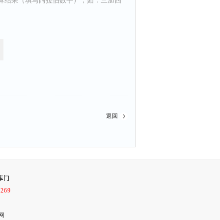
算结果（填写阿拉伯数字），如：三加四
返回
库门
8269
网