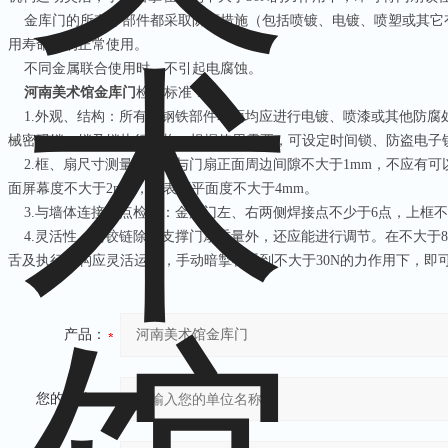
金库门的所有零部件都采取防腐措施（包括喷镀、电镀、喷塑或其它
用寿命中的正常使用。
不同金属联合使用时，不引起电腐蚀。
河南美术馆金库门
检验标准：
1.
外观、结构：所有的钢铁部件表面均应进行电镀、喷漆或其他防腐
械密码锁、锁及锁执行机构，根据使用需要，可设定时间锁、防盗电子
2.
框、扇尺寸测量：门框与门扇正面周边间隙不大于
1mm
，不应有可
面屏幕度不大于
2mm
，内表面平面度不大于
4mm
。
3.
与墙体连接焊点检查：金库门左、右两侧焊接点不少于
6
点，上框不
4.
灵活性：门铰链除能支撑门扇重量外，还应能进行调节。在不大于
舌及执行机构应灵活运用，手动暗掣在受到不大于
30N
的力作用下，即
产品：
您的单位：