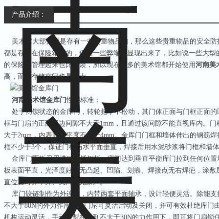
产品介绍：
美术馆大部分都是存有一些贵重物品的，那么这些贵重物品的安全防
都是存储在保险箱内的，但是一些弊端就显现出来了，比如说一些大型
的保险箱管理起来也比较烦，所以现在很多的美术馆都开始使用
河南美
高，而且存储空间也是更大。
河南美术馆金库门
性能标准：
处于闭锁状态的金库门，转轮把手不松动，其门体正面与门框正面的
框与门扇的正面周边间隙不大于
1mm
，且通过该间隙不能直视库内。门
大于
2mm
，内表面的平度不大于
4mm
。金库门门框和墙体伸出的钢筋焊
框不少于
3
个，保证门框与水平面垂直，焊接后用水泥砂浆将门框和墙
金库门面板采用进口不锈钢板，库门达到垂直平衡库门拉到任何位置
板表面平直，光泽度好，无凸起、凹陷、划痕、焊接点无右焊疤，涂敷
直位置对齐，开、关门时无杂声。
库门铰链制作为外连体，内带两套平面轴承，设计轻便灵活。除能支
不大于
80N
的外力作用下，门扇可灵活启动及关闭，并可有效杜绝库门
机构运动灵活，手动暗掣在受到不大于
30N
的力作用下，即可将门扇锁