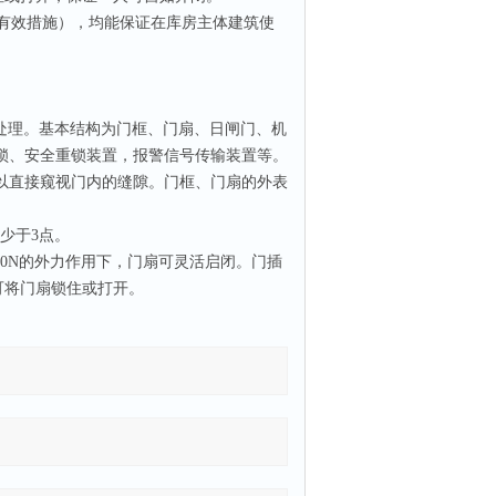
有效措施），均能保证在库房主体建筑使
处理。基本结构为门框、门扇、日闸门、机
锁、安全重锁装置，报警信号传输装置等。
以直接窥视门内的缝隙。门框、门扇的外表
少于
3
点。
80N
的外力作用下，门扇可灵活启闭。门插
可将门扇锁住或打开。