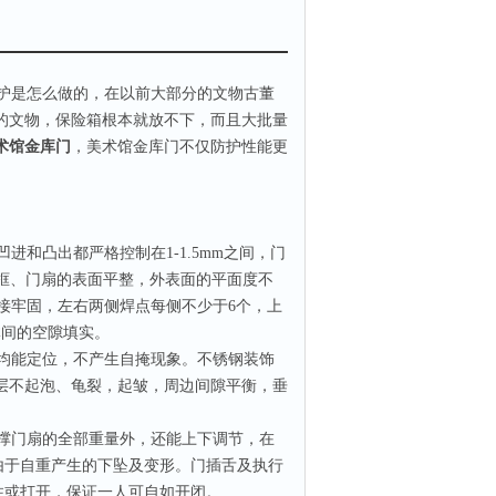
护是怎么做的，在以前大部分的文物古董
的文物，保险箱根本就放不下，而且大批量
术馆金库门
，美术馆金库门不仅防护性能更
凹进和凸出都严格控制在
1-1.5mm
之间，门
框、门扇的表面平整，外表面的平面度不
接牢固，左右两侧焊点每侧不少于
6
个，上
体间的空隙填实。
均能定位，不产生自掩现象。不锈钢装饰
层不起泡、龟裂，起皱，周边间隙平衡，垂
撑门扇的全部重量外，还能上下调节，在
由于自重产生的下坠及变形。门插舌及执行
住或打开，保证一人可自如开闭。