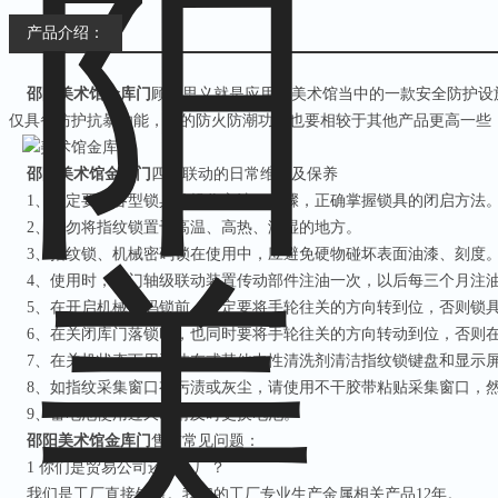
产品介绍：
邵阳美术馆金库门
顾名思义就是应用于美术馆当中的一款安全防护设
仅具备防护抗暴功能，它的防火防潮功能也要相较于其他产品更高一些
邵阳美术馆金库门
四锁联动的日常维护及保养
1
、一定要按各型锁具的操作方法、步骤，正确掌握锁具的闭启方法
2
、请勿将指纹锁置于高温、高热、潮湿的地方。
3
、指纹锁、机械密码锁在使用中，应避免硬物碰坏表面油漆、刻度
4
、使用时，在门轴级联动装置传动部件注油一次，以后每三个月注
5
、在开启机械密码锁前，一定要将手轮往关的方向转到位，否则锁
6
、在关闭库门落锁时，也同时要将手轮往关的方向转动到位，否则
7
、在关机状态下用湿抹布或其他中性清洗剂清洁指纹锁键盘和显示
8
、如指纹采集窗口有污渍或灰尘，请使用不干胶带粘贴采集窗口，
9
、蓄电池使用过久时请及时更换电池。
邵阳美术馆金库门
售前常见问题：
1
你们是贸易公司还是工厂？
我们是工厂直接销售。我们的工厂专业生产金属相关产品
12
年。