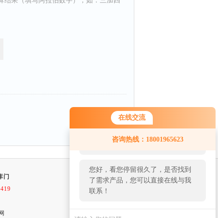
算结果（填写阿拉伯数字），如：三加四
返回
在线交流
您好！欢迎前来咨询，很高兴为您
咨询热线：18001965623
服务，请问您要咨询什么问题呢？
您好，看您停留很久了，是否找到
库门
了需求产品，您可以直接在线与我
9419
联系！
网