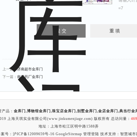
请输入计
=7
上一篇：
济南超市金库门
下一篇：
南昌药厂金库门
营产品：
金库门
,
博物馆金库门
,
珠宝店金库门
,
别墅金库门
,
金店金库门
,
典当行金
2019 上海天琪实业有限公司(www.jinkumenjiage.com) 版权所有 总访问量：
46
地址：上海市松江区明中路1588弄
备案号：
沪ICP备12009659号-16
GoogleSitemap
管理登陆
技术支持：
智慧城市